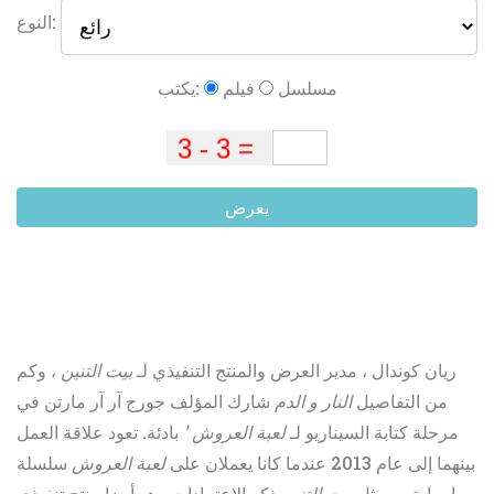
النوع:
مسلسل
فيلم
يكتب:
يعرض
ريان كوندال ، مدير العرض والمنتج التنفيذي لـ
بيت التنين
، وكم
من التفاصيل
النار و الدم
شارك المؤلف جورج آر آر مارتن في
مرحلة كتابة السيناريو لـ
لعبة العروش '
بادئة. تعود علاقة العمل
بينهما إلى عام 2013 عندما كانا يعملان على
لعبة العروش
سلسلة
معا. مارتن ، مثل
بيت التنين
ذكر الاعتمادات ، هو أيضا منتج تنفيذي