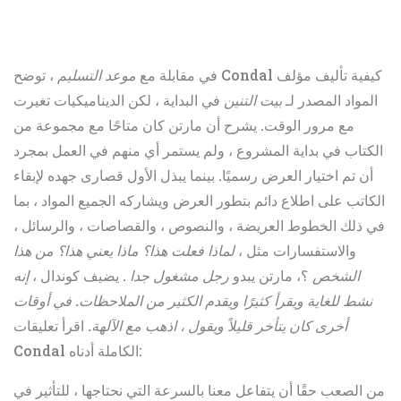
في مقابلة مع
موعد التسليم
، توضح Condal كيفية تأليف مؤلف
المواد المصدر لـ
بيت التنين
في البداية ، لكن الديناميكيات تغيرت
مع مرور الوقت. يشرح أن مارتن كان متاحًا مع مجموعة من
الكتاب في بداية المشروع ، ولم يستمر أي منهم في العمل بمجرد
أن تم اختيار العرض رسميًا. بينما يبذل الأول قصارى جهده لإبقاء
الكاتب على اطلاع دائم بتطور العرض ويشاركه الجميع
المواد ، بما
في ذلك الخطوط العريضة ، والنصوص ، والقصاصات ، والرسائل ،
والاستفسارات مثل ،
لماذا فعلت هذا؟ ماذا يعني هذا؟ من هذا
الشخص
؟، مارتن يبدو
رجل مشغول جدا
. يضيف كوندال ،
إنه
نشط للغاية ويقرأ كثيرًا ويقدم الكثير من الملاحظات. في أوقات
أخرى كان يتأخر قليلاً ويقول ، اذهب مع الآلهة.
اقرأ تعليقات
Condal الكاملة أدناه:
من الصعب حقًا أن يتفاعل معنا بالسرعة التي نحتاجها ، للتأثير في