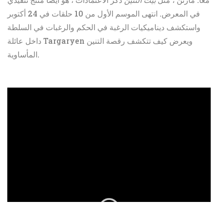
في المعرض. انتهى الموسم الأول من 10 حلقات في 24 أكتوبر
واستكشف ديناميكيات الرغبة في الحكم والرغبات في السلطة
داخل عائلة Targaryen ويعرض كيف تتكشف رقصة التنين
المأساوية.
ad