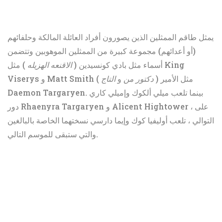
يمثل طاقم الممثلين الذين يصورون أفراد العائلة المالكة وحلفائهم
(أو أعدائهم) مجموعة كبيرة من الممثلين الموهوبين وتتضمن
أسماء مثل بادي كونسيدين (
الاقنعه الهزيله
) مثل King
) مثل الأمير
دكتور من
و
التاج
Viserys و Matt Smith (
Daemon Targaryen. بينما تلعب ميلي ألكوك وإميلي كاري
دور Rhaenyra Targaryen و Alicent Hightower ، على
التوالي ، تلعب أوليفيا كوك وإيما دارسي نسختهما الخاصة بالبالغين
والتي ستبقى للموسم التالي.