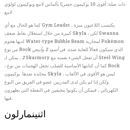
ذات صلة: أقوى 10 بوكيمون حصريًا بألماس لامع وبوكيمون لؤلؤي
لامع
كما هو الحال مع أي Gym Leader ، يكتسب اللاعبون ميزة
كبيرة من خلال استغلال نقاط ضعف Skyla ، لكن Swanna
لديها هجوم Water-type Bubble Beam لمحاربة Pokémon
من نوع Rock الذي سيكون فعالاً للغاية ضده. في
أسود 2 وأبيض
2
، يمكن لـ Skarmory أن تفعل الشيء نفسه مع Steel Wing
، كما أن كتابتها الأساسية للصلب تجعل الهجمات من نوع Rock
محايدة ضدها. بوكيمون Skyla ليس هو الأقوى في الألعاب ،
ولكن إذا لم يكن لدى المدربين عضو في الفريق من النوع
الكهربائي ، فيمكن أن يكونوا مخيفين في النقطة التي يظهرون
فيها.
اثنين
مارلون