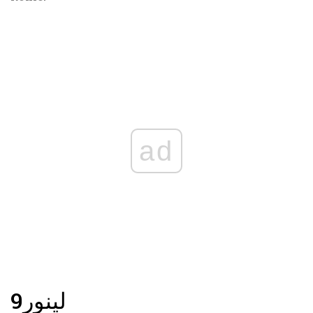
ad
لينور
9