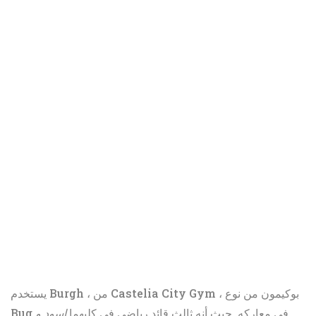
يستخدم Burgh ، من Castelia City Gym ، بوكيمون من نوع
Bug في معاركه. حيث أنه ثالث قائد رياضي في كليهما
اسود و