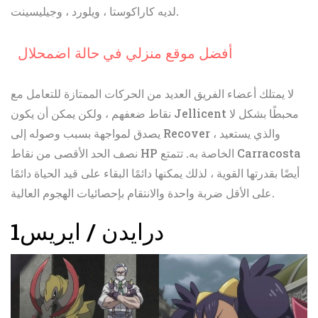
لديه كاراكوستا ، ويلورد ، وجيليسينت.
أفضل موقع منزلي في حالة اضمحلال
لا يمتلك أعضاء الفريق العديد من الحركات الممتازة للتعامل مع
نقاط ضعفهم ، ولكن يمكن أن يكون Jellicent محبطًا بشكل لا
يصدق لمواجهة بسبب وصوله إلى Recover ، والذي يستعيد
نصف الحد الأقصى من نقاط HP الخاصة به. تتمتع Carracosta
أيضًا بقدرتها القوية ، لذلك يمكنها دائمًا البقاء على قيد الحياة دائمًا
على الأقل ضربة واحدة والانتقام بإحصائيات الهجوم العالية.
درايدن / ايريس
1