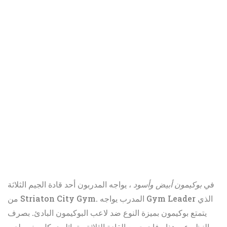
في
بوكيمون أبيض وأسود
، يواجه المدربون أحد قادة الجيم الثلاثة
من Striaton City Gym. المدرب يواجه Gym Leader الذي
يتمتع بوكيمون بميزة النوع ضد لاعب البوكيمون البادئ. بصرف
النظر عن هذا ، فإن جميع القادة الثلاثة متماثلون. كل منهم لديه