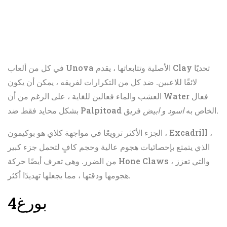
في كل من ألعاب Unova الأصلية وتتابعاتها ، يقدم Clay تحديًا
لائقًا للاعبين. ضد كل من التكرارات لفريقه ، يمكن أن يكون
العشب والماء فعالين للغاية ، على الرغم من أن Water فعال
فريق.
بشكل محايد فقط ضد Palpitoad الخاص به
اسود و ابيض
الجزء الأكثر ترويعًا في مواجهة كلاي هو بوكيمون ، Excadrill ،
الذي يتمتع بإحصائيات هجوم عالية وحجم كافٍ لتحمل جزء كبير
من الضرر. وهي تعرف أيضًا حركة Hone Claws ، والتي تعزز
هجومها ودقتها ، مما يجعلها تهديدًا أكثر.
بورغ
4