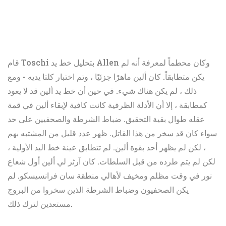
قام Toschi بتحليل خط يد Allen وكان محطماً لمعرفة أنه لم
يكن متطابقاً. كان ألين ماهرًا جزئيًا ، وتم اختبار كلتا يديه - ومع
ذلك ، لم يكن هناك شيء. في حين أن خط يد ألين قد لا يعود
كمطابقة ، إلا أن الأدلة الظرفية كانت كافية لإبقاء ألين في قمة
عقله طوال بقية التحقيق. ضباط الشرطة والصحفيين على حد
سواء كان قد سخر من هذا القاتل. ظهر عدد قليل من المشتبه بهم
، لكن لم يظهر أحد بقوة ألين. لم تتطابق عينة خط اليد الأولية ،
لكن لم يتم طرده من قبل السلطات. كان آرثر لي ألين أول شعاع
نور في وقت مظلم ومخيف لأهالي منطقة سان فرانسيسكو. لم
يكن الصحفيون وضباط الشرطة الذين سخروا من البروج
مستعدين لترك ذلك.