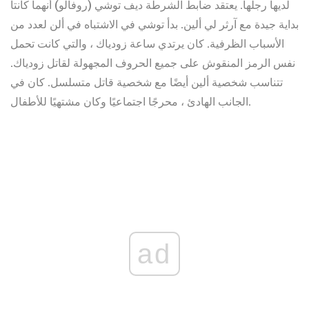
لديها رجلها. يعتقد ضابط الشرطة ديف توشي (روفالو) أنهما كانتا
بداية جيدة مع آرثر لي ألين. بدأ توشي في الاشتباه في ألن لعدد من
الأسباب الظرفية. كان يرتدي ساعة زودياك ، والتي كانت تحمل
نفس الرمز المنقوش على جميع الحروف المجهولة لقاتل زودياك.
تتناسب شخصية ألين أيضًا مع شخصية قاتل متسلسل. كان في
الجانب الهادئ ، محرجًا اجتماعيًا وكان مشتهيًا للأطفال.
ad