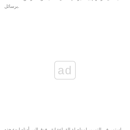
برسائل.
ad
استمر في التمرير لمواصلة القراءة
انقر فوق الزر أدناه لبدء هذه