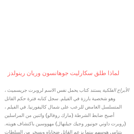
لماذا طلق سكارليت جوهانسون وريان رينولدز
الأبراج الفلكية
يستند كتاب يحمل نفس الاسم لروبرت جريسميث ،
وهو شخصية بارزة في الفيلم. سجل كتابه فترة حكم القاتل
المتسلسل الغامض للرعب على شمال كاليفورنيا. في الفيلم ،
أصبح ضابط الشرطة (مارك روفالو) واثنين من المراسلين
(روبرت داوني جونيور وجيك جيلنهال) مهووسين باكتشاف هويته.
يتنامى هوسهم بينما يزعم القاتل ضحاياه ويسخر من السلطات