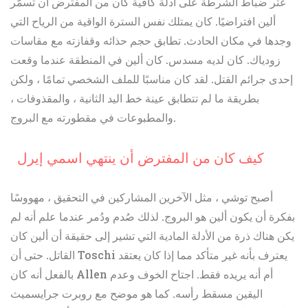
عثر ضباط الشرطة على أدلة كافية كان من المفترض أن تسمّر
ألين افتراضيًا. كان يمتلك نفس السترة الواقية من الرياح التي
وجدها في مكان الحادث. تطابق حجم حذائه وقفازته مع مقاسات
زودياك. كان لديه مسدس. كان ألين في المنطقة عندما وقعت
إحدى جرائم القتل. لقد كان مناسبًا للملف الشخصي تمامًا ، ولكن
بطريقة ما لم تتطابق عينة خط اليد الثانية ، والمقذوفات ،
والمطبوعات في مقطورته مع البروج.
كيف كان من المفترض أن ينتهي اسمي إيرل
أصبح توشي ، مثل الآخرين المشاركين في التحقيق ، مهووسًا
بفكرة أن يكون ألين هو البروج. لذلك صُدم ودُمر عندما علم أنه لم
يكن هناك ذرة من الأدلة المادية التي تشير إلى حقيقة أن ألين كان
القاتل. حتى أن Toschi يعترف بأنه غير متأكد مما إذا كان يعتقد
بالفعل أنه كان Allen أم أنه يريده فقط. اجتاح الخوف وعدم
اليقين مسقط رأسه. كما هو موضح مع روبرت جرايسميث