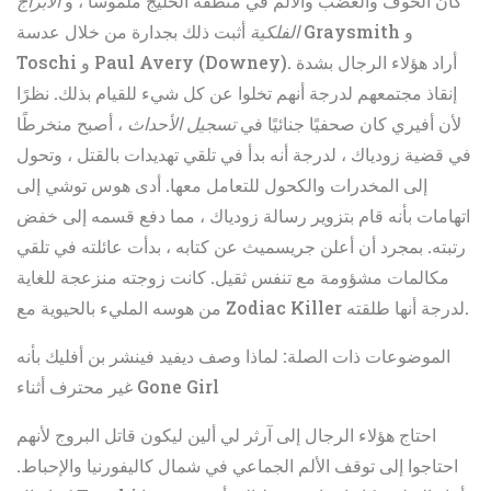
كان الخوف والغضب والألم في منطقة الخليج ملموسًا ، و
الأبراج
الفلكية
أثبت ذلك بجدارة من خلال عدسة Graysmith و
Toschi و Paul Avery (Downey). أراد هؤلاء الرجال بشدة
إنقاذ مجتمعهم لدرجة أنهم تخلوا عن كل شيء للقيام بذلك. نظرًا
لأن أفيري كان صحفيًا جنائيًا في
تسجيل الأحداث
، أصبح منخرطًا
في قضية زودياك ، لدرجة أنه بدأ في تلقي تهديدات بالقتل ، وتحول
إلى المخدرات والكحول للتعامل معها. أدى هوس توشي إلى
اتهامات بأنه قام بتزوير رسالة زودياك ، مما دفع قسمه إلى خفض
رتبته. بمجرد أن أعلن جريسميث عن كتابه ، بدأت عائلته في تلقي
مكالمات مشؤومة مع تنفس ثقيل. كانت زوجته منزعجة للغاية
من هوسه المليء بالحيوية مع Zodiac Killer لدرجة أنها طلقته.
الموضوعات ذات الصلة: لماذا وصف ديفيد فينشر بن أفليك بأنه
غير محترف أثناء Gone Girl
احتاج هؤلاء الرجال إلى آرثر لي ألين ليكون قاتل البروج لأنهم
احتاجوا إلى توقف الألم الجماعي في شمال كاليفورنيا والإحباط.